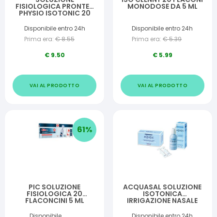
FISIOLOGICA PRONTEX
MONODOSE DA 5 ML
PHYSIO ISOTONIC 20
FIALE DA 5 ML
Disponibile entro 24h
Disponibile entro 24h
Prima era:
€
8.55
Prima era:
€
5.39
€
9.50
€
5.99
VAI AL PRODOTTO
VAI AL PRODOTTO
61
%
PIC SOLUZIONE
ACQUASAL SOLUZIONE
FISIOLOGICA 20
ISOTONICA
FLACONCINI 5 ML
IRRIGAZIONE NASALE
ACQUA TERMALE 20
FLACONCINI
Disponibile
Disponibile entro 24h