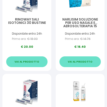
RINOWAY SALI
NARLISIM SOLUZIONE
ISOTONICI 30 BUSTINE
PER USO NASALE E
AEROSOLTERAPIA 15
FLACONCINI
RICHIUDIBILI DA 2,5 ML
Disponibile entro 24h
Disponibile entro 24h
L'UNO
Prima era:
€
18.00
Prima era:
€
14.76
€
20.00
€
16.40
VAI AL PRODOTTO
VAI AL PRODOTTO