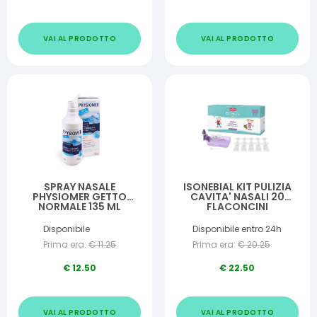
VAI AL PRODOTTO
VAI AL PRODOTTO
SPRAY NASALE
ISONEBIAL KIT PULIZIA
PHYSIOMER GETTO
CAVITA' NASALI 20
NORMALE 135 ML
FLACONCINI
MONODOSE 5 ML +
SIRINGA LUER LOCK
Disponibile
Disponibile entro 24h
SOFT-JECK + AGO
Prima era:
€
11.25
Prima era:
€
20.25
CANNULA +
NEBULIZZATORE SPRAY
€
12.50
€
22.50
VAI AL PRODOTTO
VAI AL PRODOTTO