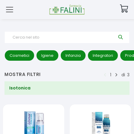
Cerca nel sito
Cosmetici
Igiene
Infanzia
Integratori
Prod
MOSTRA FILTRI
1
di
3
Isotonica