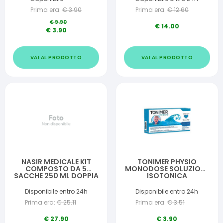
MONODOSE 5 ML
Prima era:
€
3.90
Prima era:
€
12.60
€
9.90
€
14.00
€
3.90
VAI AL PRODOTTO
VAI AL PRODOTTO
NASIR MEDICALE KIT
TONIMER PHYSIO
COMPOSTO DA 5
MONODOSE SOLUZIONE
SACCHE 250 ML DOPPIA
ISOTONICA
VIA PUNTO AGO
MULTIFUNZIONE A BASE
ISOTONICA + 5
DI CLORURO DI SODIO
Disponibile entro 24h
Disponibile entro 24h
DEFLUSSORI + 1
0,9% 20 FLACONCINI 5
Prima era:
€
25.11
Prima era:
€
3.51
VENTOSA
ML PROMO
€
27.90
€
3.90