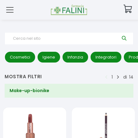
Cerca nel sito
Cosmetici
Igiene
Infanzia
Integratori
Prod
MOSTRA FILTRI
1
di
14
Make-up-bionike