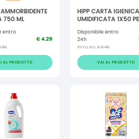
 AMMORBIDENTE
HIPP CARTA IGIENIC
 750 ML
UMIDIFICATA 1X50 PE
e entro
Disponibile entro
€
4.29
24h
3.86
Prima era:
€
5.45
I AL PRODOTTO
VAI AL PRODOTTO