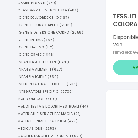
GAMBE PESANTI
(
770
)
GRAVIDANZA E MENOPAUSA
(
489
)
TESSUTI 
IGIENE DELL'ORECCHIO
(
167
)
COLORA
IGIENE E CURA CAPELLI
(
2505
)
1000 ML
IGIENE E DETERSIONE CORPO
(
2658
)
Disponibil
IGIENE INTIMA
(
956
)
24h
IGIENE NASINO
(
112
)
Prima era:
€
IGIENE ORALE
(
1846
)
INFANZIA ACCESSORI
(
1670
)
VA
INFANZIA ALIMENTI
(
627
)
INFANZIA IGIENE
(
850
)
INFLUENZA E RAFFREDDORE
(
508
)
INTEGRATORI SPECIFICI
(
3706
)
MAL D'ORECCHIO
(
16
)
MAL DI TESTA E DOLORI MESTRUALI
(
44
)
MATERIALI E SERVIZI FARMACIA
(
21
)
MATERIE PRIME E GALENICA
(
422
)
MEDICAZIONE
(
2253
)
OCCHI STANCHI E ARROSSATI
(
670
)