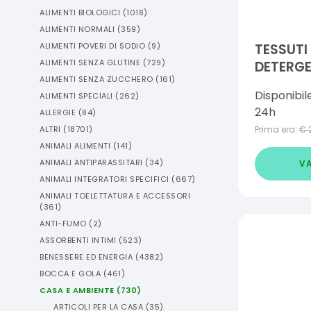
ALIMENTI BIOLOGICI
(
1018
)
ALIMENTI NORMALI
(
359
)
ALIMENTI POVERI DI SODIO
(
9
)
TESSUTI
ALIMENTI SENZA GLUTINE
(
729
)
DETERGE
ALIMENTI SENZA ZUCCHERO
(
161
)
1 LITRO
Disponibil
ALIMENTI SPECIALI
(
262
)
24h
ALLERGIE
(
84
)
ALTRI
(
18701
)
Prima era:
€
ANIMALI ALIMENTI
(
141
)
ANIMALI ANTIPARASSITARI
(
34
)
VA
ANIMALI INTEGRATORI SPECIFICI
(
667
)
ANIMALI TOELETTATURA E ACCESSORI
(
361
)
ANTI-FUMO
(
2
)
ASSORBENTI INTIMI
(
523
)
BENESSERE ED ENERGIA
(
4382
)
BOCCA E GOLA
(
461
)
CASA E AMBIENTE
(
730
)
ARTICOLI PER LA CASA
(
35
)