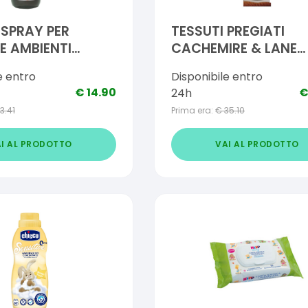
 SPRAY PER
TESSUTI PREGIATI
 E AMBIENTI
CACHEMIRE & LANE
ANTE FIOR DI
DETERGENTE 1000 M
e entro
Disponibile entro
RA 250 ML
€
14.90
24h
13.41
Prima era:
€
35.10
I AL PRODOTTO
VAI AL PRODOTTO