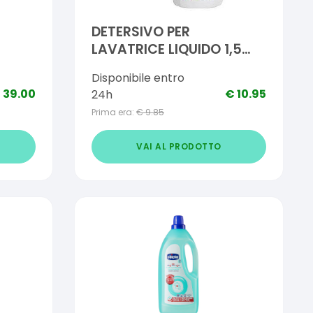
DETERSIVO PER
LAVATRICE LIQUIDO 1,5
L
LITRO
Disponibile entro
€
39.00
€
10.95
24h
Prima era:
€
9.85
VAI AL PRODOTTO