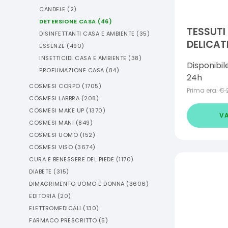
CANDELE
(
2
)
DETERSIONE CASA
(
46
)
TESSUTI
DISINFETTANTI CASA E AMBIENTE
(
35
)
DELICAT
ESSENZE
(
490
)
LITRO
INSETTICIDI CASA E AMBIENTE
(
38
)
Disponibil
PROFUMAZIONE CASA
(
84
)
24h
COSMESI CORPO
(
1705
)
Prima era:
€
COSMESI LABBRA
(
208
)
COSMESI MAKE UP
(
1370
)
VA
COSMESI MANI
(
849
)
COSMESI UOMO
(
152
)
COSMESI VISO
(
3674
)
CURA E BENESSERE DEL PIEDE
(
1170
)
DIABETE
(
315
)
DIMAGRIMENTO UOMO E DONNA
(
3606
)
EDITORIA
(
20
)
ELETTROMEDICALI
(
130
)
FARMACO PRESCRITTO
(
5
)