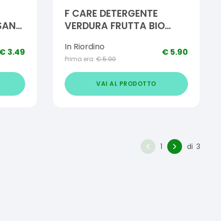
F CARE DETERGENTE
SANTI
VERDURA FRUTTA BIO
1000 ML
In Riordino
€
3.49
€
5.90
Prima era:
€
5.90
VAI AL PRODOTTO
1
di
3