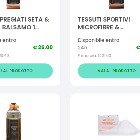
 PREGIATI SETA &
TESSUTI SPORTIVI
I BALSAMO 1
MICROFIBRE &
BEACHWEAR BALSAM
e entro
Disponibile entro
LITRO
€
26.00
24h
23.40
Prima era:
€
21.60
I AL PRODOTTO
VAI AL PRODOTTO