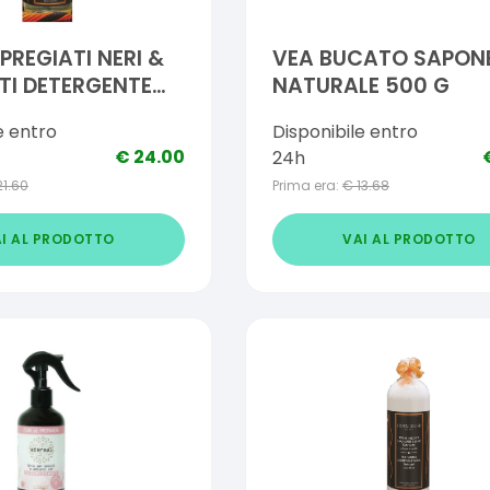
PREGIATI NERI &
VEA BUCATO SAPON
TI DETERGENTE
NATURALE 500 G
e entro
Disponibile entro
€
24.00
24h
21.60
Prima era:
€
13.68
I AL PRODOTTO
VAI AL PRODOTTO