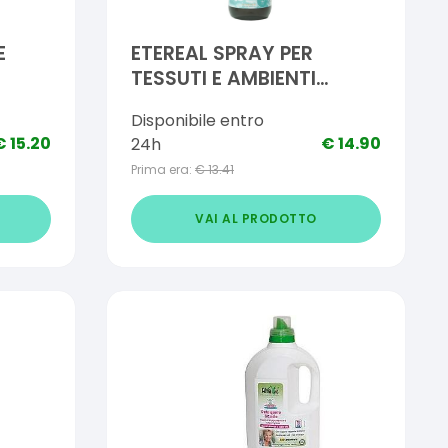
E
ETEREAL SPRAY PER
TESSUTI E AMBIENTI
IGIENIZZANTE FRESCO
Disponibile entro
PULITO 250 ML
€
15.20
€
14.90
24h
Prima era:
€
13.41
VAI AL PRODOTTO