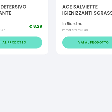
 DETERSIVO
ACE SALVIETTE
ZANTE
IGIENIZZANTI SGRAS
40 PEZZI
In Riordino
€
8.29
7.46
Prima era:
€
3.49
I AL PRODOTTO
VAI AL PRODOTTO