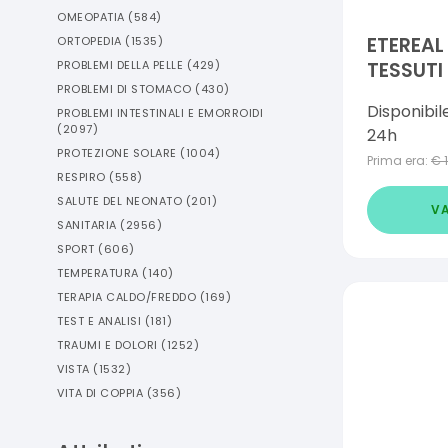
OMEOPATIA
(
584
)
ETEREAL
ORTOPEDIA
(
1535
)
TESSUTI
PROBLEMI DELLA PELLE
(
429
)
PROBLEMI DI STOMACO
(
430
)
IGIENIZZ
Disponibil
PROBLEMI INTESTINALI E EMORROIDI
PRIMAVE
(
2097
)
24h
PROTEZIONE SOLARE
(
1004
)
Prima era:
€
RESPIRO
(
558
)
SALUTE DEL NEONATO
(
201
)
VA
SANITARIA
(
2956
)
SPORT
(
606
)
TEMPERATURA
(
140
)
TERAPIA CALDO/FREDDO
(
169
)
TEST E ANALISI
(
181
)
TRAUMI E DOLORI
(
1252
)
VISTA
(
1532
)
VITA DI COPPIA
(
356
)