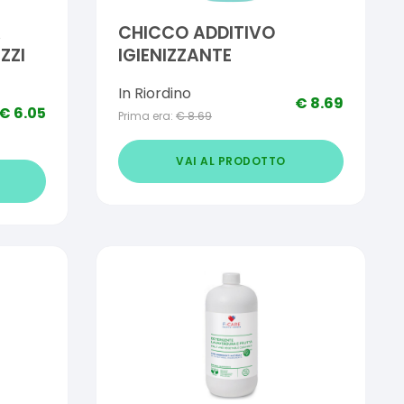
A
CHICCO ADDITIVO
ZZI
IGIENIZZANTE
In Riordino
€
8.69
€
6.05
Prima era:
€
8.69
VAI AL PRODOTTO