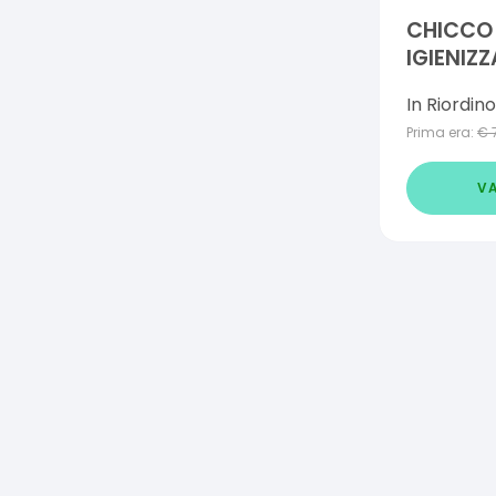
CHICCO
IGIENIZ
In Riordino
Prima era:
€
VA