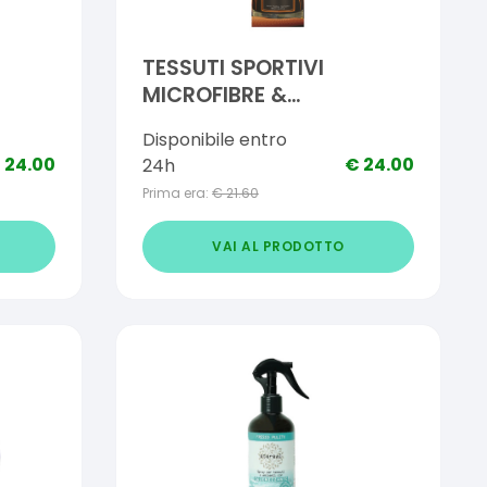
TESSUTI SPORTIVI
MICROFIBRE &
O 1
BEACHWEAR DETERGENTE
Disponibile entro
1 LITRO
€
24.00
€
24.00
24h
Prima era:
€
21.60
VAI AL PRODOTTO