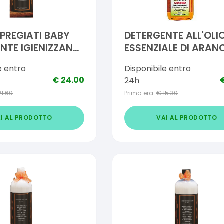
 PREGIATI BABY
DETERGENTE ALL'OLI
NTE IGIENIZZANTE
ESSENZIALE DI ARAN
ECO BIO 500 ML
e entro
Disponibile entro
€
24.00
24h
21.60
Prima era:
€
15.30
I AL PRODOTTO
VAI AL PRODOTTO