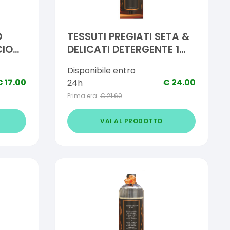
O
TESSUTI PREGIATI SETA &
CIO
DELICATI DETERGENTE 1
LITRO
Disponibile entro
€
17.00
€
24.00
24h
Prima era:
€
21.60
VAI AL PRODOTTO