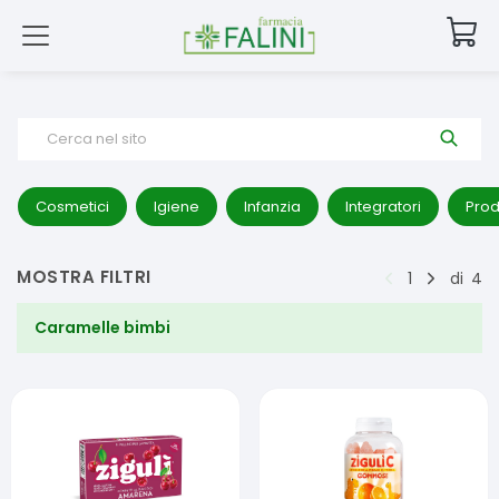
Cerca nel sito
Cosmetici
Igiene
Infanzia
Integratori
Prod
MOSTRA FILTRI
1
di
4
Caramelle bimbi