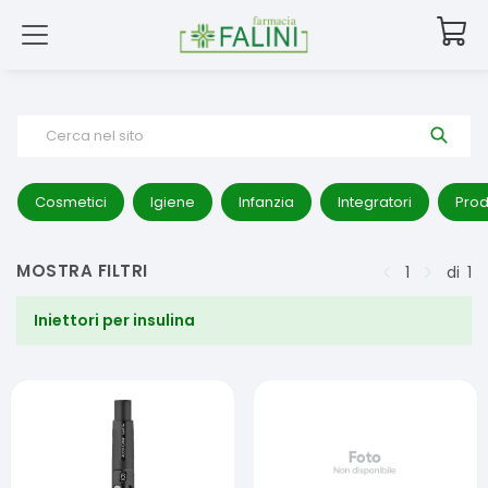
Cerca nel sito
Cosmetici
Igiene
Infanzia
Integratori
Prod
MOSTRA FILTRI
1
di
1
Iniettori per insulina