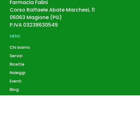
Farmacia Falini
Corso Raffaele Abate Marchesi, 11
06063
Magione
(
PG
)
P.IVA
03238630549
MENU
Chi siamo
Servizi
Ricette
Noleggi
Eventi
Blog
AZIENDA
Contatti
Accedi
Registrati
Privacy Policy