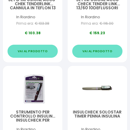
CHEK TENDERLINK
CHECK TENDER LINK
CANNULA IN TEFLON 13
13/60 10DEFLUSSORI
MM ANGOLO
CON AGO
D'INSERIMENTO
In Riordino
In Riordino
VARIABILE 30/45 GRADI
Prima era:
€
103.38
Prima era:
€
116.00
10 PEZZI
€
103.38
€
159.23
VAI AL PRODOTTO
VAI AL PRODOTTO
STRUMENTO PER
INSULCHECK SOLOSTAR
CONTROLLO INSULINA
TIMER PENNA INSULINA
INSULCHECK PER
FLEXPEN
In Riordino
In Riordino